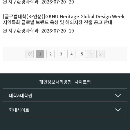
지구환경과학과
2026-07-20
20
[글로컬대학(K-인문)]GKNU Heritage Global Design Week
지역특화 글로벌 브랜드 육성 및 해외시장 진출 공고 안내
지구환경과학과
2026-07-20
19
1
2
3
4
5
개인정보처리방침
사이트맵
인문사회·IT대학
대학&대학원
인문·문화학부
국립경국대학교
학내사이트
국어국문학전공
(재)국립경국대학교발전기금
중국어문·문화학전공
글로컬인재양성관(고시원)
한자문화콘텐츠학전공
공동실험실습관