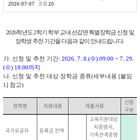
2026-07-07
조회
20
2026
학년도
2
학기 학부 교내 선감면 특별장학금 신청 및
장학생 추천 기간을 다음과 같이 안내드립니다.
가
.
신청 및 추천 기간
:
2026. 7. 8.(
수
) 09:00 ~ 7. 29.
(
수
) 18:00
까지
나
.
신청 및 추천 대상 장학금 종류
(
세부내용
[
붙임
1]
참고
)
신청
장학명
지원내용
제출서류
구분
교육지원대상
자증명서
,
국가유공자
등록금 전액
가족관계증명