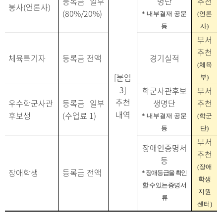
등록금 일부
명단
추천
봉사
(
언론사
)
(80%/20%)
*
내부결재 공문
(
언론
등
사
)
부서
추천
체육특기자
등록금 전액
경기실적
(
체육
[
붙임
부
)
3]
학군사관후보
부서
추천
우수학군사관
등록금 일부
생명단
추천
내역
후보생
(
수업료
1)
*
내부결재 공문
(
학군
등
단
)
부서
장애인증명서
추천
등
(
장애
장애학생
등록금 전액
*
장애등급을 확인
학생
할 수 있는 증명 서
지원
류
센터
)