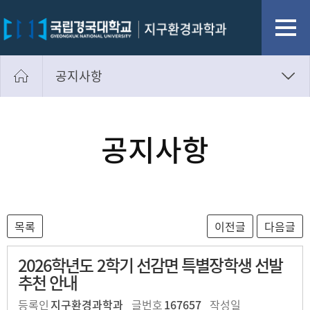
공지사항
공지사항
자유게시판
공지사항
사진첩
학과소식
2026학년도 2학기 선감면 특별장학생 선발
추천 안내
등록인
지구환경과학과
글번호
167657
작성일