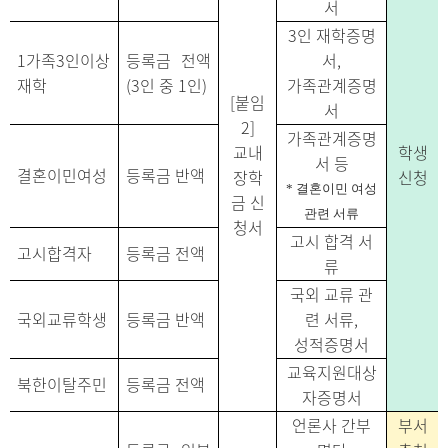
서
3
인 재학증명
1
가족
3
인이상
등록금 전액
서
,
재학
(3
인 중
1
인
)
가족관계증명
[
붙임
서
2]
가족관계증명
교내
학생
서 등
결혼이민여성
등록금 반액
장학
신청
*
결혼이민 여성
금 신
관련 서류
청서
고시 합격 서
고시합격자
등록금 전액
류
국외 교류 관
국외교류학생
등록금 반액
련 서류
,
성적증명서
교육지원대상
북한이탈주민
등록금 전액
자증명서
언론사 간부
부서