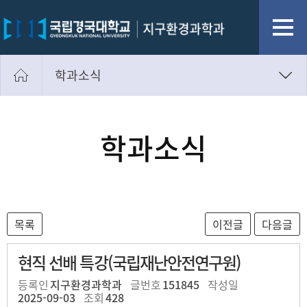
학과소식
공지사항
자유게시판
학과소식
사진첩
학과소식
현직 선배 특강(국립재난안전연구원)
등록인
지구환경과학과
글번호
151845
작성일
2025-09-03
조회
428