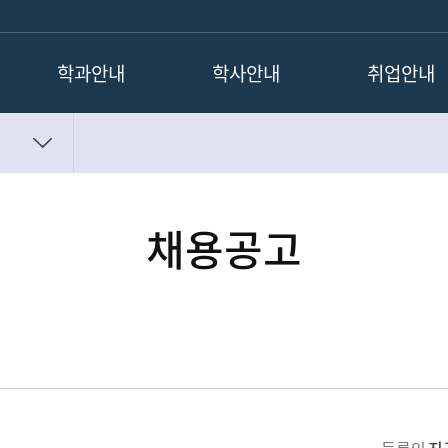
학과안내
학사안내
취업안내
학과소개
교과목 로드맵
채용공고
졸업 후 진로
교과과정
취업정보
학과연혁
졸업이수학점
채용공고
교수소개
연구실소개
찾아오시는길