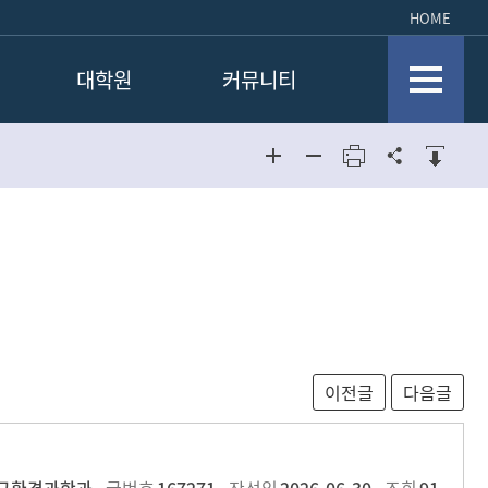
HOME
대학원
커뮤니티
공지사항
공지사항
공지사항
교과과정
자유게시판
자유게시판
전공소개
사진첩
사진첩
입학안내
학과소식
학과소식