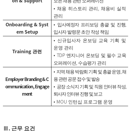
on & Support
모든 채용 관련 오퍼레이션
,
•
채용 히스토리 관리
채용비 실적
관리
,
Onboarding & Syst
•
입사예정자 프리보딩 총괄 및 진행
em Setup
입사자 발령문 초안 작성 책임
•
신규입사자 온보딩 교육 기획 및
운영 관리
Training
관련
TDP
•
엔지니어 온보딩 및 필수 교육
,
오퍼레이션
수습평가 관리
,
•
지역 채용 박람회 기획 및 총괄 운영
채
Employer Branding & C
용 관련 공문 접수 및 발송
ommunication, Engage
,
•
공장 소식지 기획 및 직원 인터뷰 작성
ment
퇴사자 인터뷰 진행 및 보고
MOU
•
인턴십 프로그램 운영
.
Ⅲ
근무 요건