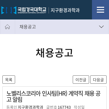
채용공고
채용공고
취업정보
채용공고
노벨리스코리아 인사팀(HR) 계약직 채용 공
고 알림
등록인
지구환경과학과
글번호
167743
작성일