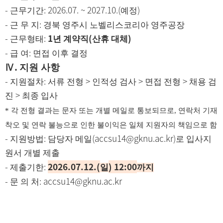
-
: 2026.07. ~ 2027.10.(
)
근무기간
예정
-
:
근 무 지
경북 영주시 노벨리스코리아 영주공장
-
:
1
(
)
근무형태
년 계약직
산휴 대체
-
:
급 여
면접 이후 결정
.
Ⅳ
지원 사항
-
:
>
>
>
지원절차
서류 전형
인적성 검사
면접 전형
채용 검
>
진
최종 입사
*
각 전형 결과는 문자 또는 개별 메일로 통보되므로
,
연락처 기재
착오 및 연락 불능으로 인한 불이익은 일체 지원자의 책임으로 함
-
:
(accsu14@gknu.ac.kr)
지원방법
담당자 메일
로 입사지
원서 개별 제출
-
:
2026.07.12.(
) 12:00
제출기한
일
까지
-
: accsu14@gknu.ac.kr
문 의 처