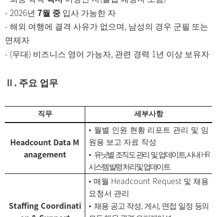
- 2026
7
년
월 중
입사 가능한 자
-
,
해외 여행에 결격 사유가 없으며
남성의 경우 군필 또는
면제자
- (
)
,
1
우대
비즈니스 영어 가능자
관련 경력
년 이상 보유자
.
Ⅱ
주요 업무
직무
세부사항
•
월별 인원 현황 리포트 관리 및 임
Headcount Data M
원용 보고 자료 작성
anagement
,
HR
•
유닛별 조직도 관리 및 업데이트
사내
시스템 발령 처리 및 업데이트
Headcount Request
•
매월
및 채용
요청서 관리
Staffing Coordinati
,
,
•
채용 공고 작성
게시
면접 일정 등의