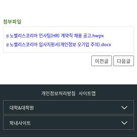
첨부파일
노벨리스코리아 인사팀(HR) 계약직 채용 공고.hwpx
노벨리스코리아 입사지원서(개인정보 오기입 주의).docx
개인정보처리방침
사이트맵
인문사회·IT대학
대학&대학원
인문·문화학부
국립경국대학교
학내사이트
국어국문학전공
(재)국립경국대학교발전기금
중국어문·문화학전공
글로컬인재양성관(고시원)