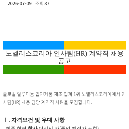
2026-07-09
조회
87
노벨리스코리아 인사팀
(HR)
계약직 채용
공고
글로벌 알루미늄 압연제품 제조 업계
1
위 노벨리스코리아에서 인
사팀
(HR)
채용 담당 계약직 사원을 모집합니다
.
.
Ⅰ
자격요건 및 우대 사항
-
(
)
최종 학력
학사
이상인 자
졸업 예정자 포함