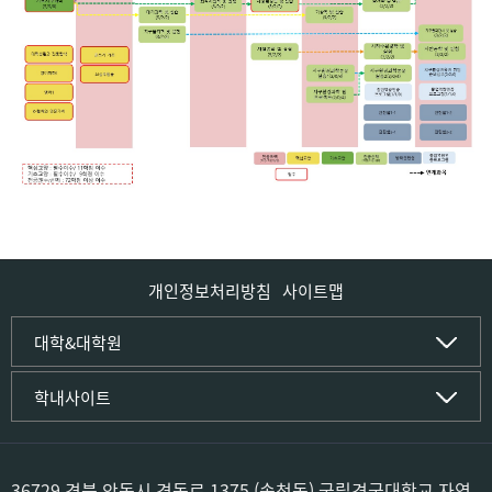
개인정보처리방침
사이트맵
인문사회·IT대학
대학&대학원
인문·문화학부
국립경국대학교
학내사이트
국어국문학전공
(재)국립경국대학교발전기금
중국어문·문화학전공
글로컬인재양성관(고시원)
한자문화콘텐츠학전공
공동실험실습관
문화유산학전공
공용S/W관리시스템
36729 경북 안동시 경동로 1375 (송천동) 국립경국대학교 자연